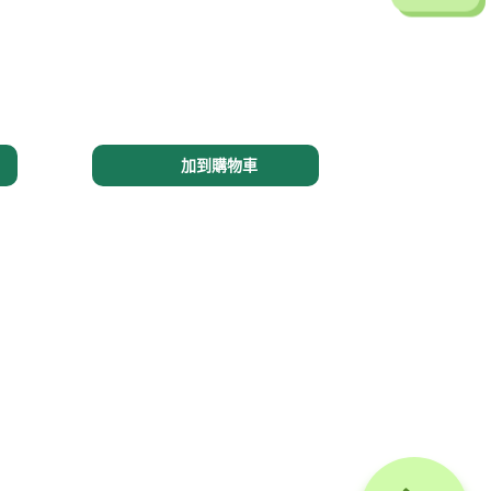
青綠仿玉珠手鏈
（每粒玉珠直徑約 14 毫米）
$115.00
加到購物車
不銹鋼萬字款手鏈