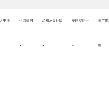
人支援
快速檢測
認知友善社區
樂回家貼士
義工申
格