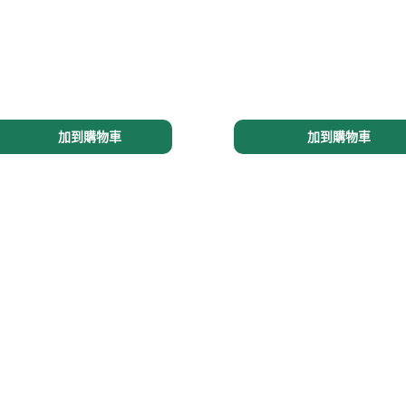
銹鋼金銀鋼扭紋（幼款）手鏈
翠綠仿玉珠手鏈
（每粒玉珠直徑約 10 毫米）
5.00
$115.00
加到購物車
加到購物車
黑瑪瑙玉珠手鏈
不銹鋼鎖扣款手鏈
每粒玉珠直徑約 10 毫米）