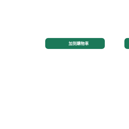
運動手環
不
手腕圍度 12 至 19 厘米
$90.00
$9
加到購物車
仿黃玉珠手鏈
仿
（每粒玉珠直徑約 10 毫米）
（