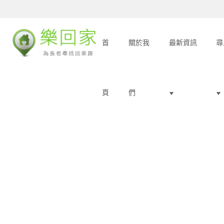
首
關於我
最新資訊
尋
頁
們
預防走失手鏈
:::