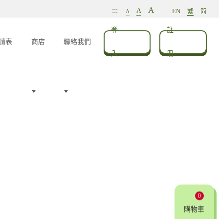
A
:::
A
EN
繁
简
A
登
註
請表
商店
聯絡我們
入
冊
0
購物車