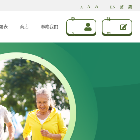
A
:::
A
EN
繁
简
A
登
註
請表
商店
聯絡我們
入
冊