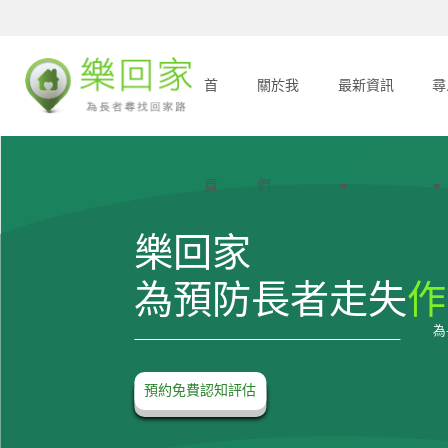
首
關於我
最新資訊
尋
頁
們
樂回家
為預防長者走失
作
為
預約免費認知評估