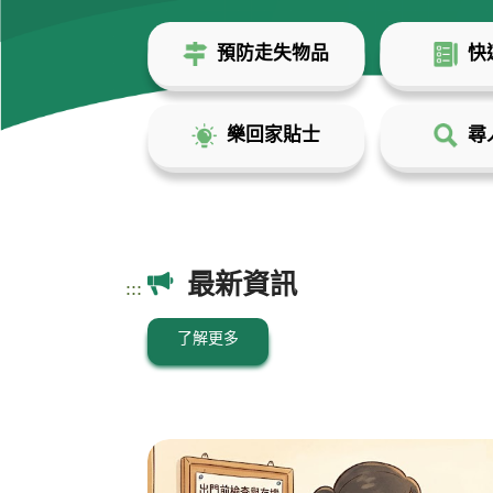
預防走失物品
快
樂回家貼士
尋
最新資訊
:::
了解更多