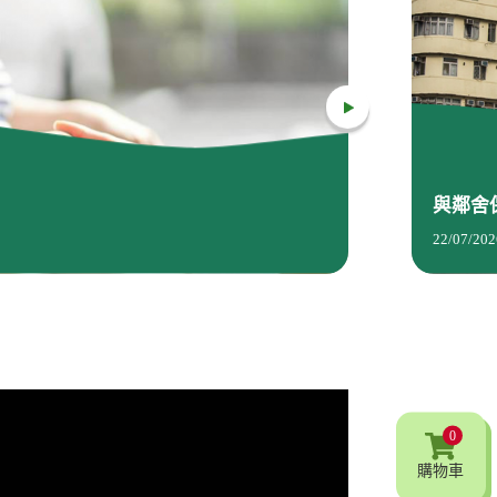
與鄰舍
22/07/202
0
購物車