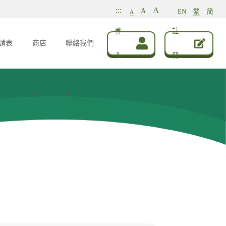
A
:::
A
EN
繁
简
A
登
註
請表
商店
聯絡我們
入
冊