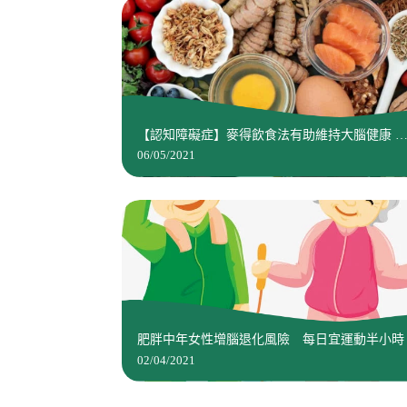
【認知障礙症】麥得飲食法有助維持大腦健康 
研究指可延緩腦退化
06/05/2021
肥胖中年女性增腦退化風險 每日宜運動半小時
02/04/2021