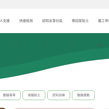
人支援
快速檢測
認知友善社區
樂回家貼士
義工申
格
醒腦餐單
保腦貼士
認知訓練
醒腦運動