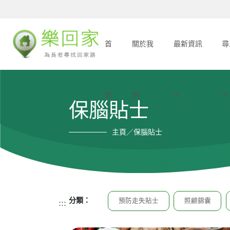
首
關於我
最新資訊
尋
頁
們
保腦貼士
主頁／保腦貼士
分類：
預防走失貼士
照顧錦囊
:::