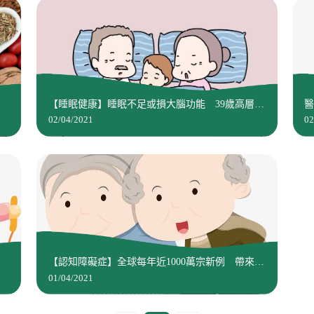
美
【睡眠健康】睡眠不足或損大腦功能 39歲高層長
醫
期捱夜現認知障礙症狀
02/04/2021
02
【認知障礙症】全球每年近1000萬宗新例 帶來沉
重經濟負擔
01/04/2021