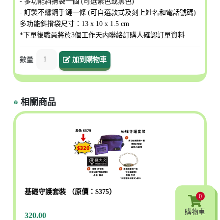
- 多功能斜揹袋一個 (可選紫色或黑色)
- 訂製不繡鋼手鏈一條 (可自選款式及刻上姓名和電話號碼)
多功能斜揹袋尺寸：13 x 10 x 1.5 cm
*下單後職員將於3個工作天内聯絡訂購人確認訂單資料
1
數量
加到購物車
相關商品
基礎守護套裝 （原價：$375）
0
0
購物車
購物車
320.00