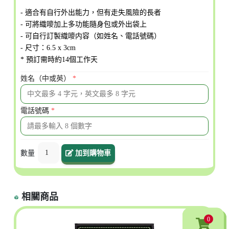
- 適合有自行外出能力，但有走失風險的長者
- 可將織嘜加上多功能隨身包或外出袋上
- 可自行訂製織嘜内容（如姓名、電話號碼）
- 尺寸：6.5 x 3cm
* 預訂需時約14個工作天
姓名（中或英）
*
電話號碼
*
1
數量
加到購物車
相關商品
0
0