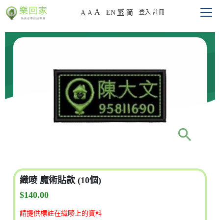
A
EN
繁
简
登入
註冊
A
A
織嘜 魔術貼款 (10個)
$140.00
請提供標註在織嘜上的資料