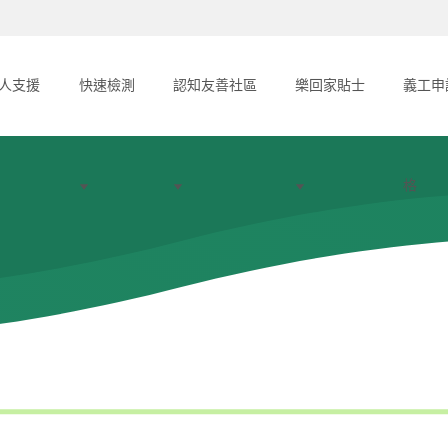
人支援
快速檢測
認知友善社區
樂回家貼士
義工申
格