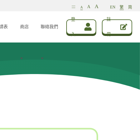
A
:::
A
EN
繁
简
A
登
註
請表
商店
聯絡我們
入
冊