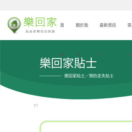
首
關於我
最新資訊
尋
頁
們
樂回家貼士
樂回家貼士／預防走失貼士
:::