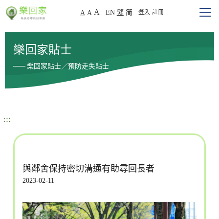
A
EN
繁
简
登入
註冊
A
A
樂回家貼士
樂回家貼士／預防走失貼士
:::
與鄰舍保持密切溝通有助尋回長者
2023-02-11