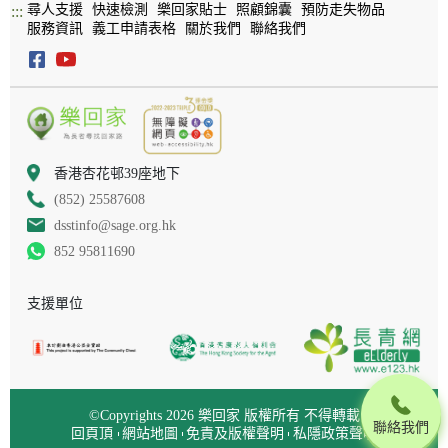
尋人支援
快速檢測
樂回家貼士
照顧錦囊
預防走失物品
:::
服務資訊
義工申請表格
關於我們
聯絡我們
香港杏花邨39座地下
(852) 25587608
dsstinfo@sage.org.hk
852 95811690
支援單位
©Copyrights 2026 樂回家 版權所有 不得轉載
聯絡我們
回頁頂
網站地圖
免責及版權聲明
私隱政策聲明