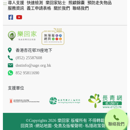
尋人支援
快速檢測
樂回家貼士
照顧錦囊
預防走失物品
:::
服務資訊
義工申請表格
關於我們
聯絡我們
香港杏花邨39座地下
(852) 25587608
dsstinfo@sage.org.hk
852 95811690
支援單位
©Copyrights 2026 樂回家 版權所有 不得轉載
聯絡我們
回頁頂
網站地圖
免責及版權聲明
私隱政策聲明