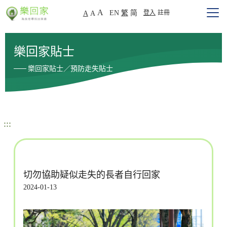
A
EN
繁
简
登入
註冊
A
A
樂回家貼士
樂回家貼士／預防走失貼士
:::
切勿協助疑似走失的長者自行回家
2024-01-13