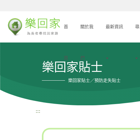
首
關於我
最新資訊
尋
頁
們
樂回家貼士
樂回家貼士／預防走失貼士
:::