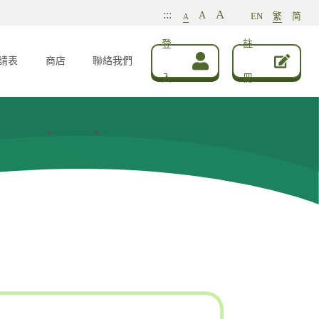
A
:::
A
EN
繁
简
A
登
註
請表
商店
聯絡我們
入
冊