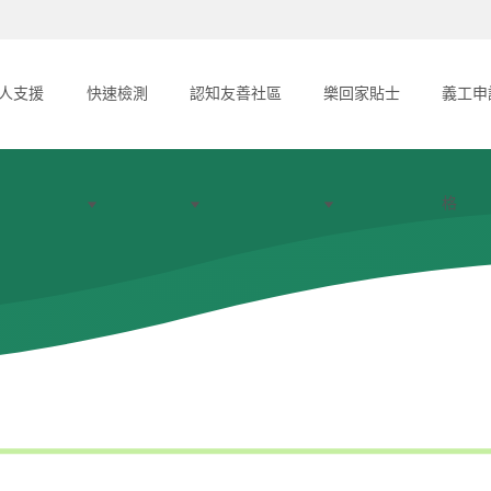
人支援
快速檢測
認知友善社區
樂回家貼士
義工申
格