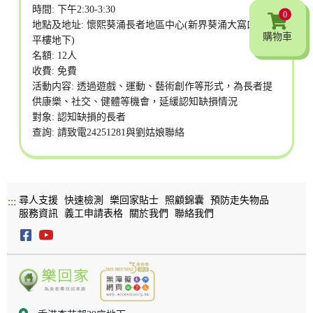
時間: 下午2:30-3:30
0
地點及地址: 懷熙葵涌長者地區中心(新界葵涌大窩口邨富
購物車
平樓地下)
名額: 12人
收費: 免費
活動内容: 透過遊戲、運動、藝術創作等形式，為長者提
供康樂、社交、健體等機會，延緩認知缺損情況
對象: 認知缺損的長者
查詢: 請致電24251281與劉姑娘聯絡
尋人支援
快速檢測
樂回家貼士
照顧錦囊
預防走失物品
:::
服務資訊
義工申請表格
關於我們
聯絡我們