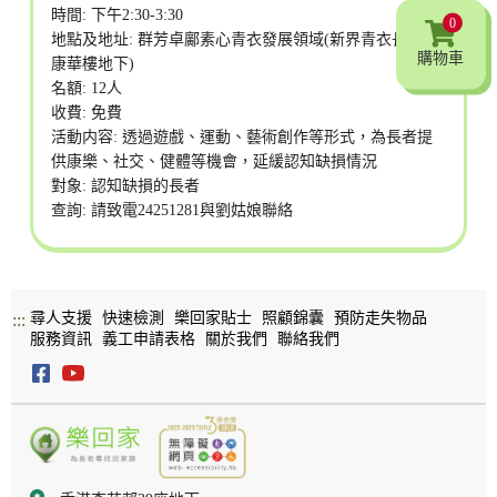
時間: 下午2:30-3:30
0
地點及地址: 群芳卓鄺素心青衣發展領域(新界青衣長康邨
購物車
康華樓地下)
名額: 12人
收費: 免費
活動内容: 透過遊戲、運動、藝術創作等形式，為長者提
供康樂、社交、健體等機會，延緩認知缺損情況
對象: 認知缺損的長者
查詢: 請致電24251281與劉姑娘聯絡
尋人支援
快速檢測
樂回家貼士
照顧錦囊
預防走失物品
:::
服務資訊
義工申請表格
關於我們
聯絡我們