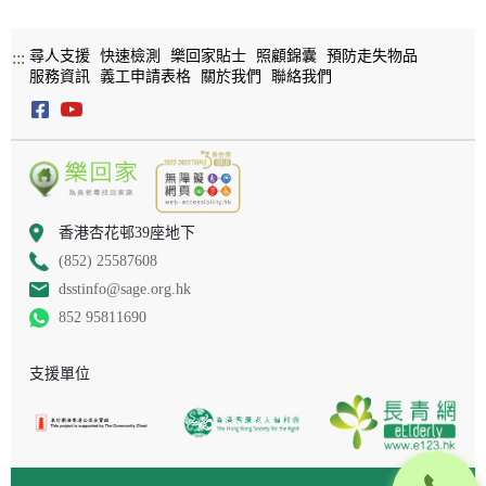
尋人支援
快速檢測
樂回家貼士
照顧錦囊
預防走失物品
:::
服務資訊
義工申請表格
關於我們
聯絡我們
香港杏花邨39座地下
(852) 25587608
dsstinfo@sage.org.hk
852 95811690
支援單位