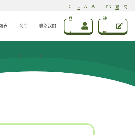
A
:::
A
EN
繁
简
A
登
註
請表
商店
聯絡我們
入
冊