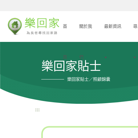
首
關於我
最新資訊
尋
頁
們
樂回家貼士
樂回家貼士／照顧錦囊
:::