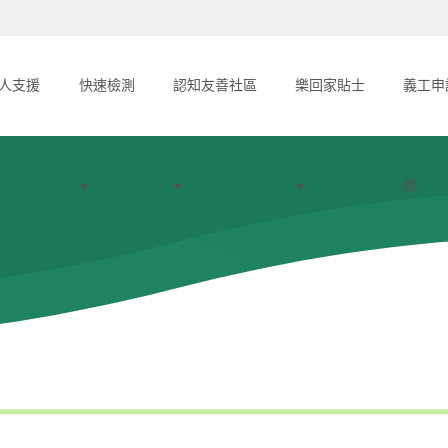
人支援
快速檢測
認知友善社區
樂回家貼士
義工申
格