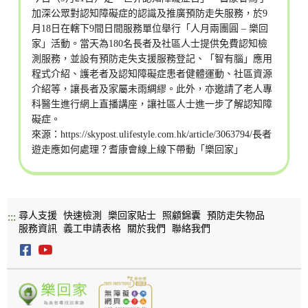
加深公眾對認知障礙症的認識及推廣預防走失服務，於9
月18日在轄下9間日間服務單位舉行「人月兩團圓 – 樂回
家」活動。當天為180名長者及社區人士提供免費認知檢
測服務，並設有預防走失支援服務登記、「智有腦」應用
程式介紹、護老者及認知障礙症患者健體運動、社區資源
介紹等，讓長者及家屬未雨綢繆。此外，亦邀請了老人專
科醫生進行網上直播講座，讓社區人士進一步了解認知障
礙症。
來源：
https://skypost.ulifestyle.com.hk/article/3063794/長者
遊走應如何處理？耆康會線上線下帶動「樂回家」
尋人支援
快速檢測
樂回家貼士
照顧錦囊
預防走失物品
:::
服務資訊
義工申請表格
關於我們
聯絡我們