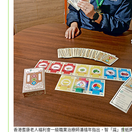
香港耆康老人福利會一級職業治療師潘禧年指出，智「識」食紙牌