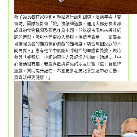
為了讓長者在家中也可輕鬆進行認知訓練，潘禧年與「睿
智坊」團隊設計智「識」食紙牌遊戲，運用大部分長者都
認識的食物種類及顏色作為主題，並以復古風格來設計紙
牌的造型，吸引他們更投入參與。潘禧年表示：「家屬亦
可按照長者的能力調節遊戲的難易度，切合每個家庭的不
同需要。」患有輕至中度認知障礙症的88歲崔婆婆，現時
參與「睿智坊」小組的專注力及記憶力訓練。她說：「中
心活動很有趣，我最喜歡與這裏的朋友玩智『識』食紙牌
遊戲，幫助提升記性。希望更多老友記參加這中心活動，
齊齊活得更健康！」