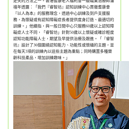
走失的方法之一。香港耆康老人福利會一級職業治療師潘
禧年透露：「我們『睿智坊』認知訓練中心貫徹耆康會
『以人為本』的服務理念，透過中心訓練及到戶支援服
務，為懷疑或有認知障礙症長者提供度身訂造、最適切的
訓練。」他續指，與一般日間中心只服務60歲以上認知障
礙症人士不同，「睿智坊」針對50歲以上懷疑或確診輕度
認知功能障礙人士，期望及早提供治療及跟進。「『睿智
坊』設計了36個圍繞認知能力、功能性或懷緬的主題，並
在每天3項的訓練內以這些主題為重點；同時購置多種樂
齡科技產品，增加訓練趣味。」