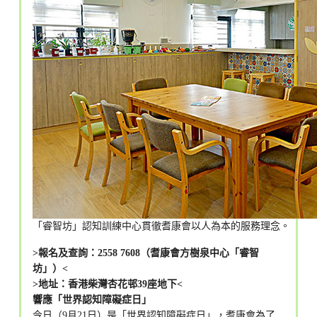
「睿智坊」認知訓練中心貫徹耆康會以人為本的服務理念。
>報名及查詢：2558 7608（耆康會方樹泉中心「睿智
坊」）<
>地址：香港柴灣杏花邨39座地下<
響應「世界認知障礙症日」
今日（9月21日）是「世界認知障礙症日」，耆康會為了