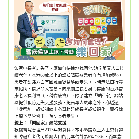
如家中長者走失了，應如何快速地找回他/她？隨着人口持
續老化，本港60歲以上的認知障礙症患者亦有增加趨勢。
患者在認路方面有困難而容易導致走失，同時無法自行尋
求協助，情況令人擔憂。向來關注長者身心健康的香港耆
康老人福利會（下稱耆康會），除了建立「樂回家」網站
以提供預防走失支援服務、提高尋人效率之外，亦透過
「睿智坊」認知訓練中心幫助延緩長者認知退化，實行線
上線下雙管齊下，預防長者走失。
線上：「樂回家」網站支援
根據醫院管理局2017年的資料，本港65歲以上人士患有認
知障礙症者佔同齡總人口的比率估計為5%至8%，而80歲