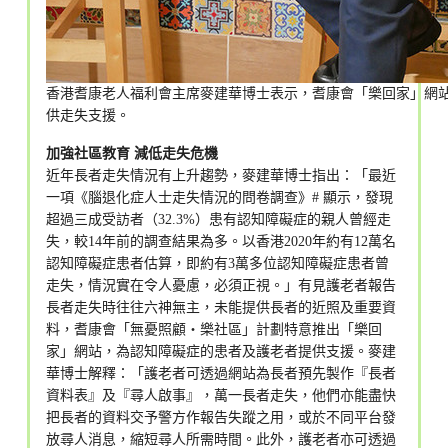
香港耆康老人福利會主席麥建華博士表示，耆康會「樂回家」網
供走失支援。
加強社區教育 減低走失危機
近年長者走失情況有上升趨勢，麥建華博士指出：「最近
一項《腦退化症人士走失情況的問卷調查》# 顯示，發現
超過三成受訪者（32.3%）患有認知障礙症的親人曾經走
失，較14年前的調查結果為多。以香港2020年約有12萬名
認知障礙症患者估算，即約有3萬多位認知障礙症患者曾
走失，情況實在令人憂慮，必須正視。」有見護老者報告
長者走失時往往六神無主，未能提供長者的近照及重要資
料，耆康會「無憂照顧‧樂社區」計劃特意推出「樂回
家」網站，為認知障礙症的患者及護老者提供支援。麥建
華博士解釋：「護老者可透過網站為長者預先製作『長者
資料表』及『尋人啟事』，萬一長者走失，他們亦能盡快
把長者的資料交予警方作報告失蹤之用，或於不同平台發
放尋人消息，縮短尋人所需時間。此外，護老者亦可透過