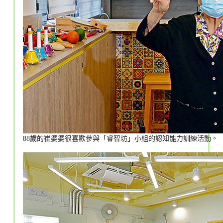
88歲的崔婆婆很喜歡參與「睿智坊」小組的認知能力訓練活動。