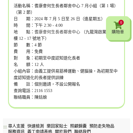
活動名稱：耆康會何生長者鄰舍中心 7 月小組（第 1 場）
（第 2 節）
日 期：2024 年 7 月 5 日至 26 日（逢星期五）
0
時 間：下午 2:30 - 4:00
購物車
地 點：
耆康會何生長者鄰舍中心
（九龍灣啟業邨啟裕
樓 12 - 17 號地下）
節 數：4 節
費 用：免費
對 象：初期至中度認知退化長者
名 額：12 人
小組內容：由義工提供易筋棒運動、健腦操，為初期至中
度認知退化的長者提供訓練
備 註：個別邀請，不設公開報名
查詢電話：2116 1553
聯絡職員：陳姑娘
尋人支援
快速檢測
樂回家貼士
照顧錦囊
預防走失物品
:::
服務資訊
義工申請表格
關於我們
聯絡我們