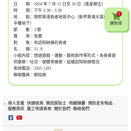
日 期：2024 年 7 月 12 日至 26 日（逢星期五）
時 間：下午 2:30 - 3:30
0
地 點：懷熙葵涌長者地區中心（新界葵涌大窩口邨富
購物車
平樓地下）
節 數：3 節
費 用：免費
對 象：有認知缺損的長者
名 額：12 人
小組內容：透過遊戲、運動、藝術創作等形式，為長者提
供康樂、社交、健體等機會，延緩認知缺損情況
查詢電話：2425 1281
聯絡職員：劉姑娘
尋人支援
快速檢測
樂回家貼士
照顧錦囊
預防走失物品
:::
服務資訊
義工申請表格
關於我們
聯絡我們