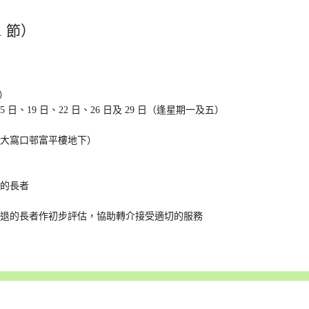
 節）
節）
15 日、19 日、22 日、26 日及 29 日（逢星期一及五）
大窩口邨富平樓地下）
的長者
衰退的長者作初步評估，協助轉介接受適切的服務