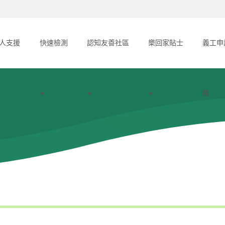
人支援
快速檢測
認知友善社區
樂回家貼士
義工申
格