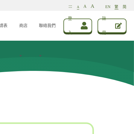
A
:::
A
EN
繁
简
A
登
註
請表
商店
聯絡我們
入
冊