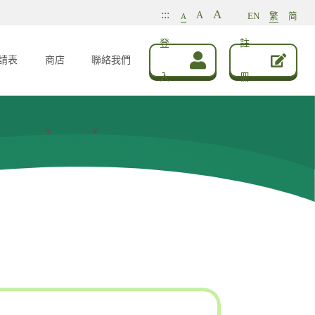
A
:::
A
EN
繁
简
A
登
註
請表
商店
聯絡我們
入
冊