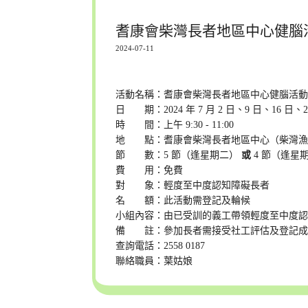
耆康會柴灣長者地區中心健腦活動
2024-07-11
活動名稱：耆康會柴灣長者地區中心健腦活
日 期：2024 年 7 月 2 日、9 日、16 日
時 間：上午 9:30 - 11:00
地 點：耆康會柴灣長者地區中心（柴灣漁灣邨漁
節 數：5 節（逢星期二）
或
4 節（逢星
費 用：免費
對 象：輕度至中度認知障礙長者
名 額：此活動需登記及輪候
小組內容：由已受訓的義工帶領輕度至中度
備 註：參加長者需接受社工評估及登記成
查詢電話：2558 0187
聯絡職員：葉姑娘