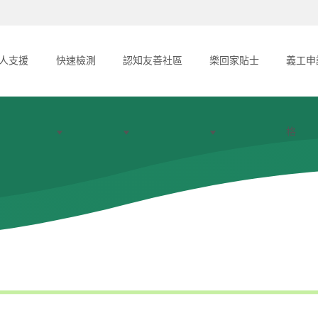
人支援
快速檢測
認知友善社區
樂回家貼士
義工申
格