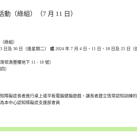
（綠組）（7 月 11 日）
動（綠組）
、23 日及 30 日（逢星期二）
或
2024 年 7 月 4 日、11 日、18 日及 25 
豐樓地下 11 - 18 號）
期四）
認知障礙症長者進行桌上或平板電腦健腦遊戲，讓長者建立恆常認知訓練
為本中心認知障礙症支援部會員