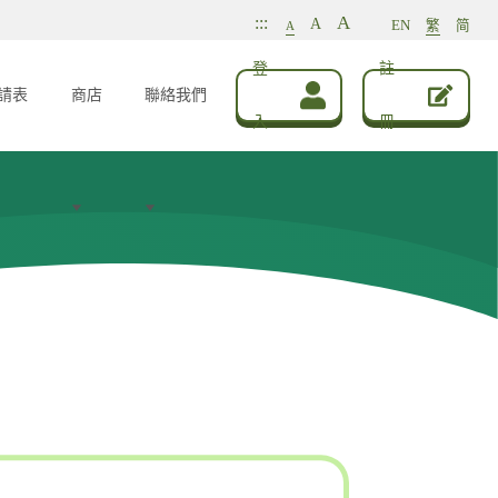
A
:::
A
EN
繁
简
A
登
註
請表
商店
聯絡我們
入
冊