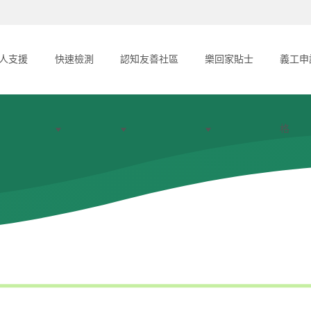
人支援
快速檢測
認知友善社區
樂回家貼士
義工申
格