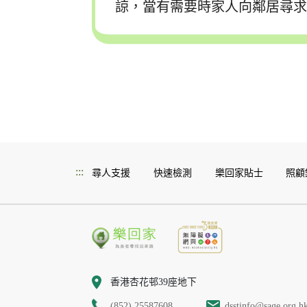
諒，當有需要時家人向鄰居尋
:::
尋人支援
快速檢測
樂回家貼士
照顧
香港杏花邨39座地下
(852) 25587608
dsstinfo@sage.org.h