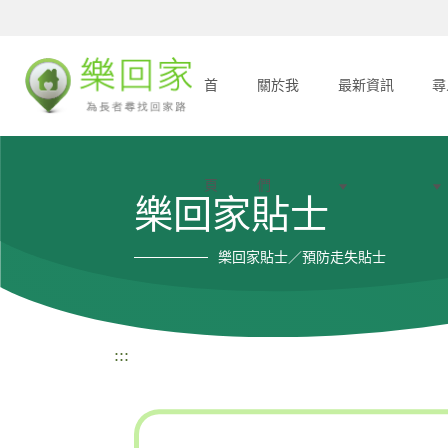
首
關於我
最新資訊
尋
頁
們
樂回家貼士
樂回家貼士／預防走失貼士
:::