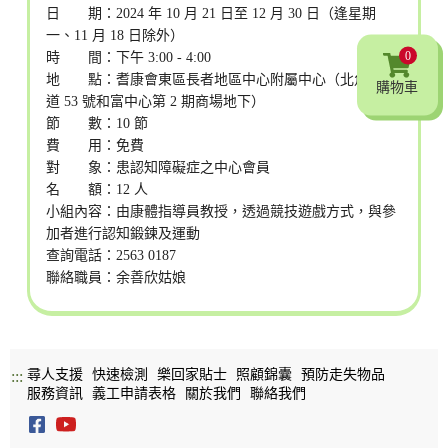
日 期：2024 年 10 月 21 日至 12 月 30 日（逢星期
一、11 月 18 日除外）
0
時 間：下午 3:00 - 4:00
地 點：耆康會東區長者地區中心附屬中心（北角和富
購物車
道 53 號和富中心第 2 期商場地下）
節 數：10 節
費 用：免費
對 象：患認知障礙症之中心會員
名 額：12 人
小組內容：由康體指導員教授，透過競技遊戲方式，與參
加者進行認知鍛鍊及運動
查詢電話：2563 0187
聯絡職員：余善欣姑娘
尋人支援
快速檢測
樂回家貼士
照顧錦囊
預防走失物品
:::
服務資訊
義工申請表格
關於我們
聯絡我們