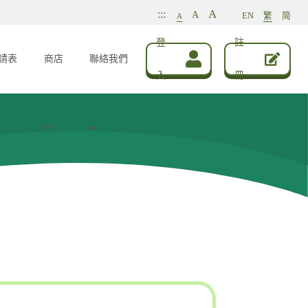
A
:::
A
EN
繁
简
A
登
註
請表
商店
聯絡我們
入
冊