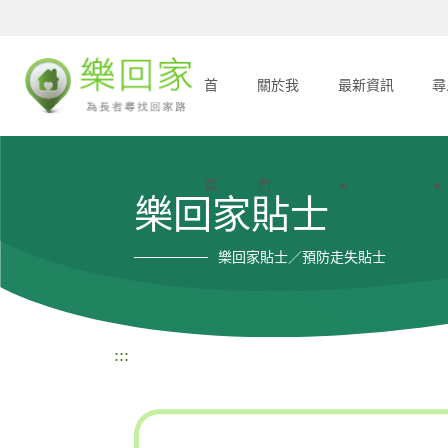
首
關於我
最新資訊
尋
頁
們
樂回家貼士
樂回家貼士／預防走失貼士
:::