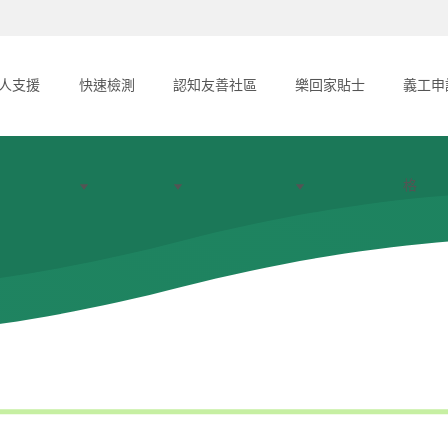
人支援
快速檢測
認知友善社區
樂回家貼士
義工申
格