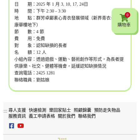
日 期：2025 年 1 月 3, 10, 17, 24日
時 間：下午 2:30 - 3:30
0
地 點：群芳卓鄺素心青衣發展領域（新界青衣長康邨
購物車
康華樓地下）
節 數：4 節
費 用：免費
對 象：認知缺損的長者
名 額：12 人
小組內容：透過遊戲、運動、藝術創作等形式，為長者提
供康樂、社交、健體等機會，延緩認知缺損情況
查詢電話：2425 1281
聯絡職員：劉姑娘
尋人支援
快速檢測
樂回家貼士
照顧錦囊
預防走失物品
:::
服務資訊
義工申請表格
關於我們
聯絡我們