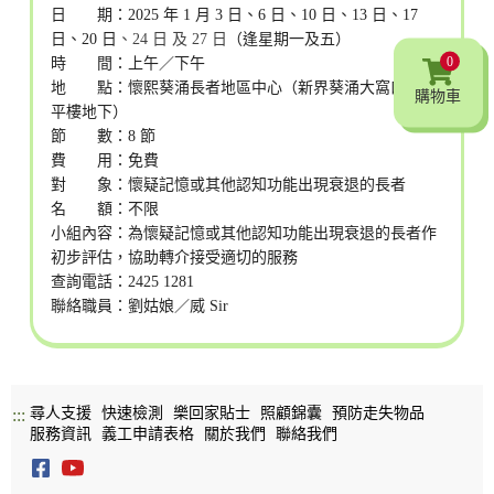
日 期：2025 年 1 月 3 日、6 日、10 日、13 日、17
日、20 日
、24 日
及
27 日
（逢星期一及五）
0
時 間：上午／下午
地 點：懷熙葵涌長者地區中心（新界葵涌大窩口邨富
購物車
平樓地下）
節 數：8 節
費 用：免費
對 象：懷疑記憶或其他認知功能出現衰退的長者
名 額：不限
小組內容：為懷疑記憶或其他認知功能出現衰退的長者作
初步評估，協助轉介接受適切的服務
查詢電話：2425 1281
聯絡職員：劉姑娘／威 Sir
尋人支援
快速檢測
樂回家貼士
照顧錦囊
預防走失物品
:::
服務資訊
義工申請表格
關於我們
聯絡我們