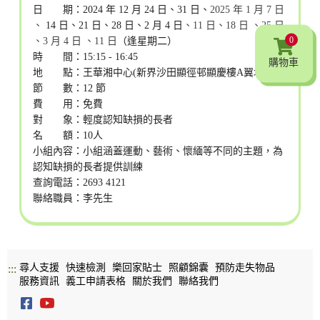
日 期：2024 年 12 月 24 日、31 日、
2025 年 1 月 7 日
、
14 日、21 日、28 日、2 月 4 日
、11 日
、18 日
、25 日
0
、3 月 4 日
、11 日
（逢星期二）
時 間：15:15 - 16:45
購物車
地 點：王華湘中心(新界沙田顯徑邨顯慶樓A翼地下)
節 數：12 節
費 用：免費
對 象：輕度認知缺損的長者
名 額：10人
小組內容：小組涵蓋運動、藝術、懷緬等不同的主題，為
認知缺損的長者提供訓練
查詢電話：2693 4121
聯絡職員：李先生
尋人支援
快速檢測
樂回家貼士
照顧錦囊
預防走失物品
:::
服務資訊
義工申請表格
關於我們
聯絡我們