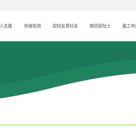
人支援
快速檢測
認知友善社區
樂回家貼士
義工申
格