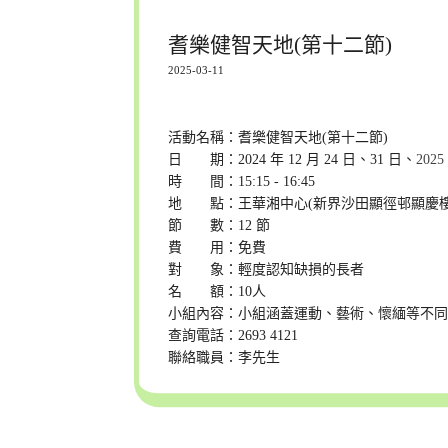
耆樂健智天地(第十二節)
2025-03-11
活動名稱：耆樂健智天地(第十二節)
日 期：2024 年 12 月 24 日、31 日、
2025
時 間：15:15 - 16:45
地 點：王華湘中心(新界沙田顯徑邨顯慶樓
節 數：12 節
費 用：免費
對 象：輕度認知缺損的長者
名 額：10人
小組內容：小組涵蓋運動、藝術、懷緬等不
查詢電話：2693 4121
聯絡職員：李先生