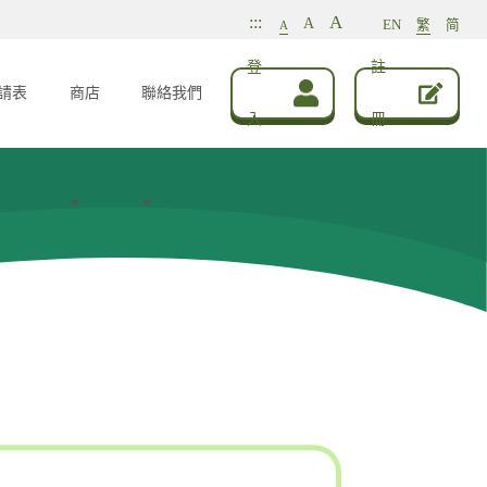
A
:::
A
EN
繁
简
A
登
註
請表
商店
聯絡我們
入
冊