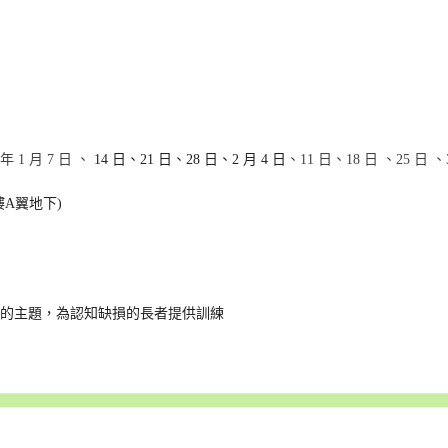
 年 1 月 7 日
、
14 日、21 日、28 日、2 月 4 日
、11 日
、18 日
、25 日
、
A翼地下)
同的主題，為認知缺損的長者提供訓練