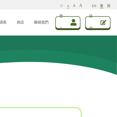
A
:::
A
EN
繁
简
A
登
註
請表
商店
聯絡我們
入
冊