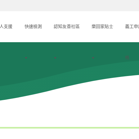
人支援
快速檢測
認知友善社區
樂回家貼士
義工申
格