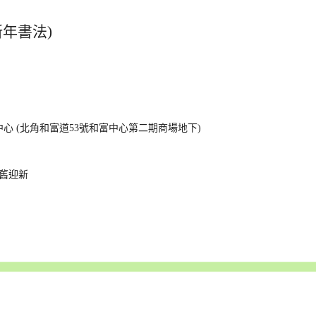
新年書法)
中心 (北角和富道53號和富中心第二期商場地下)
送舊迎新