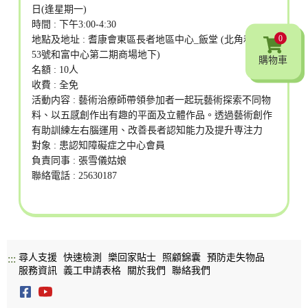
日(逢星期一)
時間 : 下午3:00-4:30
0
地點及地址 : 耆康會東區長者地區中心_飯堂 (北角和富道
53號和富中心第二期商場地下)
購物車
名額 : 10人
收費 : 全免
活動内容 : 藝術治療師帶領參加者一起玩藝術探索不同物
料、以五感創作出有趣的平面及立體作品。透過藝術創作
有助訓練左右腦運用、改善長者認知能力及提升専注力
對象 : 患認知障礙症之中心會員
負責同事 : 張雪儀姑娘
聯絡電話 : 25630187
尋人支援
快速檢測
樂回家貼士
照顧錦囊
預防走失物品
:::
服務資訊
義工申請表格
關於我們
聯絡我們