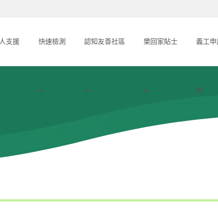
人支援
快速檢測
認知友善社區
樂回家貼士
義工申
格