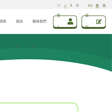
A
:::
A
EN
繁
简
A
登
註
請表
商店
聯絡我們
入
冊