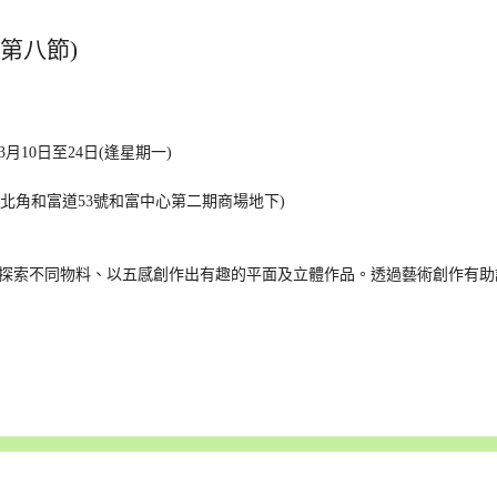
第八節)
、3月10日至24日(逢星期一)
 (北角和富道53號和富中心第二期商場地下)
藝術探索不同物料、以五感創作出有趣的平面及立體作品。透過藝術創作有