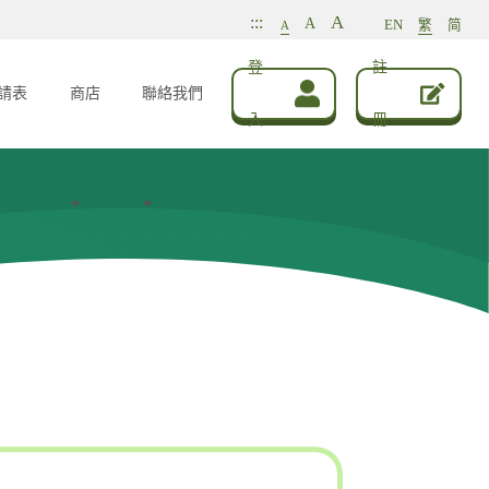
A
:::
A
EN
繁
简
A
登
註
請表
商店
聯絡我們
入
冊