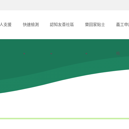
人支援
快速檢測
認知友善社區
樂回家貼士
義工申
格