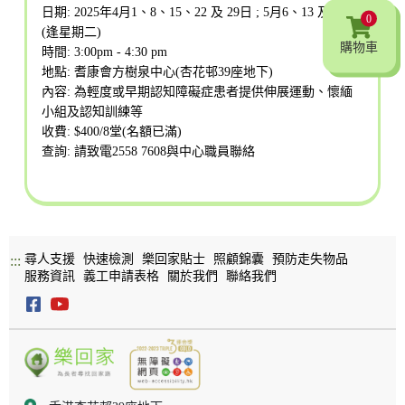
日期: 2025年4月1、8、15、22 及 29日 ; 5月6、13 及 20日
0
(逢星期二)
購物車
時間: 3:00pm - 4:30 pm
地點: 耆康會方樹泉中心(杏花邨39座地下)
內容: 為
輕度或早期認知障礙症患者提供
伸展運動、懷緬
小組及認知訓練等
收費: $400/8堂(名額已滿)
查詢: 請致電2558 7608與中心職員聯絡
尋人支援
快速檢測
樂回家貼士
照顧錦囊
預防走失物品
:::
服務資訊
義工申請表格
關於我們
聯絡我們