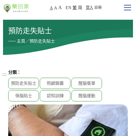
A
EN
繁
简
登入
註冊
A
A
預防走失貼士
主頁／預防走失貼士
分類：
:::
預防走失貼士
照顧錦囊
醒腦餐單
保腦貼士
認知訓練
醒腦運動