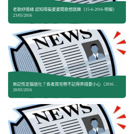
老歌紓情緒 認知障礙婆婆聞歌想跳舞（15-6-2016-明報）
23/05/2016
無記性定腦退化？長者買完嘢不記得畀錢要小心（2016年4
月26日蘋果日報）
20/05/2016