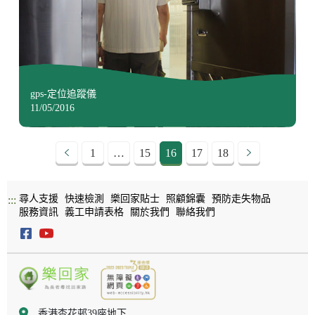
gps-定位追蹤儀
11/05/2016
1
…
15
16
17
18
尋人支援
快速檢測
樂回家貼士
照顧錦囊
預防走失物品
:::
服務資訊
義工申請表格
關於我們
聯絡我們
香港杏花邨39座地下