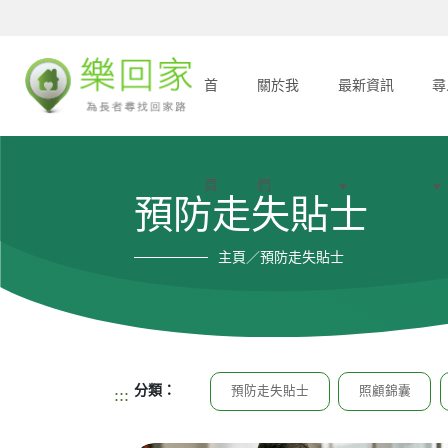
首
關於我
最新資訊
尋
頁
們
預防走失貼士
主頁／預防走失貼士
分類：
預防走失貼士
照顧錦囊
:::