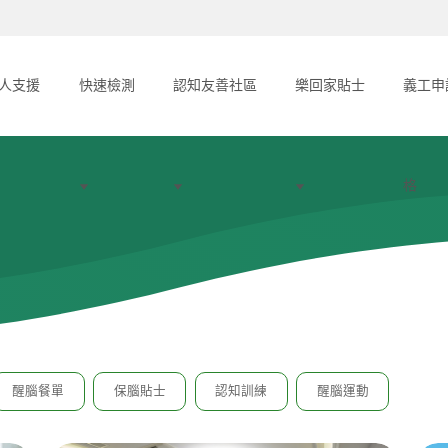
人支援
快速檢測
認知友善社區
樂回家貼士
義工申
格
醒腦餐單
保腦貼士
認知訓練
醒腦運動