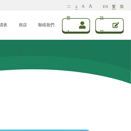
A
:::
A
EN
繁
简
A
登
註
請表
商店
聯絡我們
入
冊