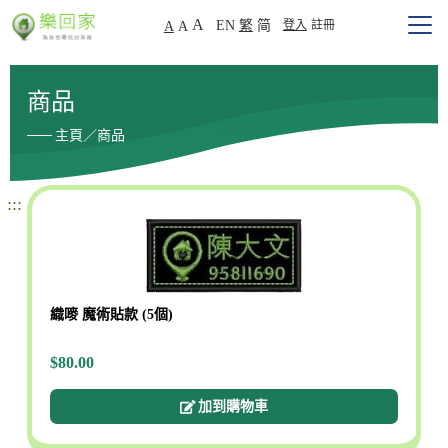
A
EN
繁
简
登入
註冊
A
A
商品
主頁／商品
:::
織嘜 魔術貼款 (5個)
$80.00
加到購物車