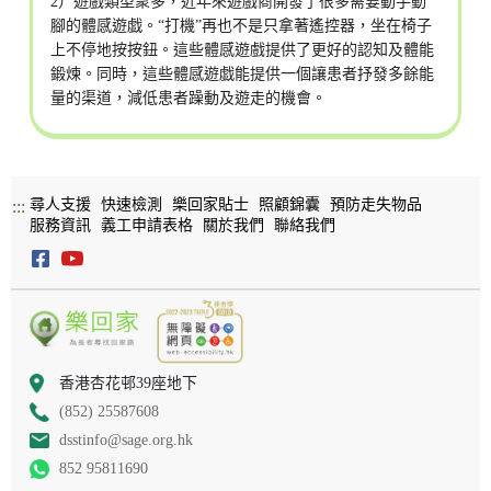
2）遊戲類型衆多，近年來遊戲商開發了很多需要動手動
腳的體感遊戯。“打機”再也不是只拿著遙控器，坐在椅子
上不停地按按鈕。這些體感遊戲提供了更好的認知及體能
鍛煉。同時，這些體感遊戯能提供一個讓患者抒發多餘能
量的渠道，減低患者躁動及遊走的機會。
尋人支援
快速檢測
樂回家貼士
照顧錦囊
預防走失物品
:::
服務資訊
義工申請表格
關於我們
聯絡我們
香港杏花邨39座地下
(852) 25587608
dsstinfo@sage.org.hk
852 95811690