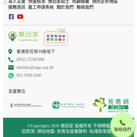
尋人支援
快速檢測
樂回家貼士
照顧錦囊
預防走失物品
:::
服務資訊
義工申請表格
關於我們
聯絡我們
香港杏花邨39座地下
(852) 25587608
dsstinfo@sage.org.hk
852 95811690
支援單位
©Copyrights 2026 樂回家 版權所有 不得轉載
聯絡我們
回頁頂
網站地圖
免責及版權聲明
私隱政策聲明