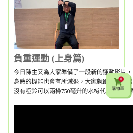
負重運動 (上身篇)
今日陳生又為大家準備了一段新的運動影片，
0
身體的機能也會有所減退，大家就跟著陳生指示活
購物車
沒有啞鈴可以兩樽750毫升的水樽代替，記得