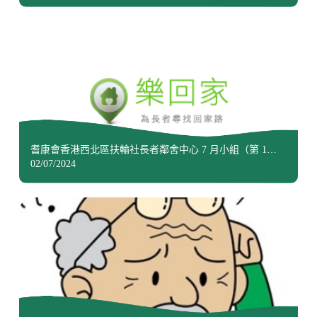
耆康會香港西北區扶輪社長者鄰舍中心 7 月小組（第 1
場）（第 1 節）
02/07/2024