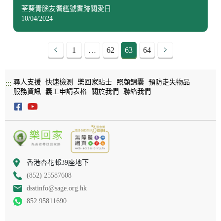
荃葵青腦友耆艦號耆跡關愛日
10/04/2024
1
…
62
63
64
尋人支援
快速檢測
樂回家貼士
照顧錦囊
預防走失物品
:::
服務資訊
義工申請表格
關於我們
聯絡我們
香港杏花邨39座地下
(852) 25587608
dsstinfo@sage.org.hk
852 95811690