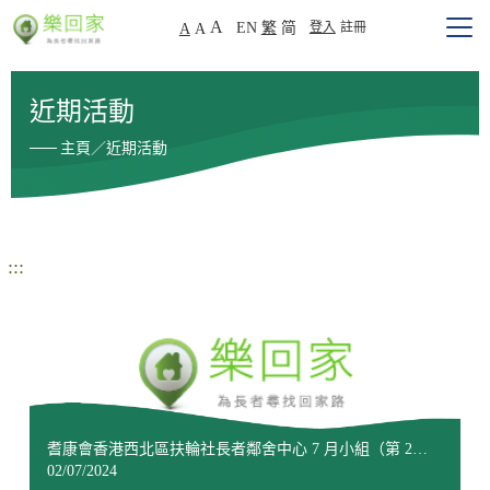
A
EN
繁
简
登入
註冊
A
A
近期活動
主頁／近期活動
:::
耆康會香港西北區扶輪社長者鄰舍中心 7 月小組（第 2
場）（第 1 節）
02/07/2024