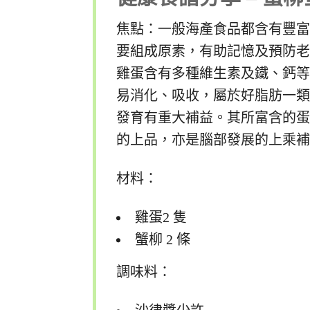
焦點：一般海產食品都含有豐富的
要組成原素，有助記憶及預防
雞蛋含有多種維生素及鐵、鈣
易消化、吸收，屬於好脂肪一類
發育有重大補益。其所富含的
的上品，亦是腦部發展的上乘
材料：
雞蛋2 隻
蟹柳 2 條
調味料：