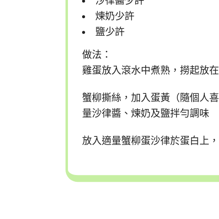
沙律醬少許
煉奶少許
鹽少許
做法：
雞蛋放入滾水中煮熟，撈起放
蟹柳撕絲，加入蛋黃（隨個人
量沙律醬、煉奶及鹽拌勻調味
放入適量蟹柳蛋沙律於蛋白上