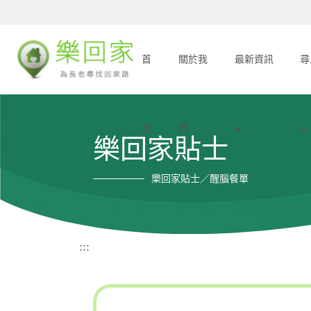
首
關於我
最新資訊
尋
頁
們
樂回家貼士
樂回家貼士／醒腦餐單
:::