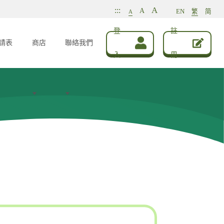
A
:::
A
EN
繁
简
A
登
註
請表
商店
聯絡我們
入
冊