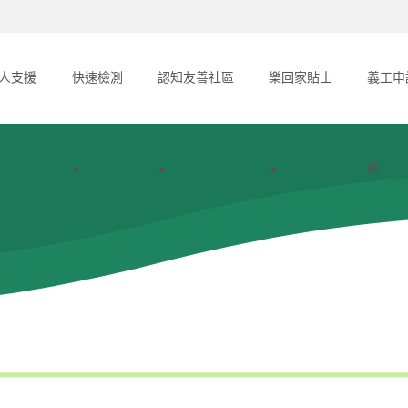
人支援
快速檢測
認知友善社區
樂回家貼士
義工申
格