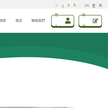
A
:::
A
EN
繁
简
A
登
註
請表
商店
聯絡我們
入
冊