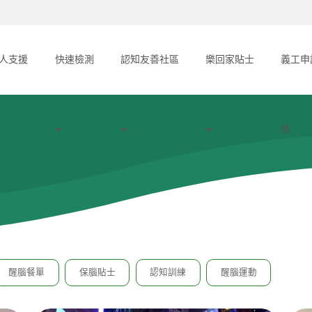
人支援
快速檢測
認知友善社區
樂回家貼士
義工申
格
醒腦餐單
保腦貼士
認知訓練
醒腦運動