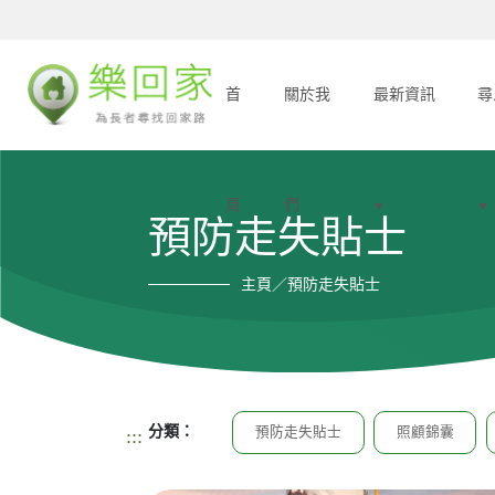
首
關於我
最新資訊
尋
頁
們
預防走失貼士
主頁／預防走失貼士
分類：
預防走失貼士
照顧錦囊
:::