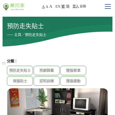
A
EN
繁
简
登入
註冊
A
A
預防走失貼士
主頁／預防走失貼士
分類：
:::
預防走失貼士
照顧錦囊
醒腦餐單
保腦貼士
認知訓練
醒腦運動