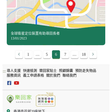
全球衛星定位裝置有助尋回長者
13/01/2023
1
…
5
6
7
…
18
尋人支援
快速檢測
樂回家貼士
照顧錦囊
預防走失物品
:::
服務資訊
義工申請表格
關於我們
聯絡我們
香港杏花邨39座地下