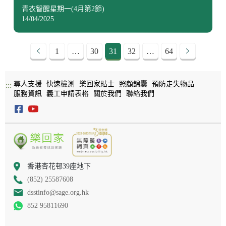
青衣智醒星期一(4月第2節)
14/04/2025
1
…
30
31
32
…
64
尋人支援
快速檢測
樂回家貼士
照顧錦囊
預防走失物品
:::
服務資訊
義工申請表格
關於我們
聯絡我們
香港杏花邨39座地下
(852) 25587608
dsstinfo@sage.org.hk
852 95811690